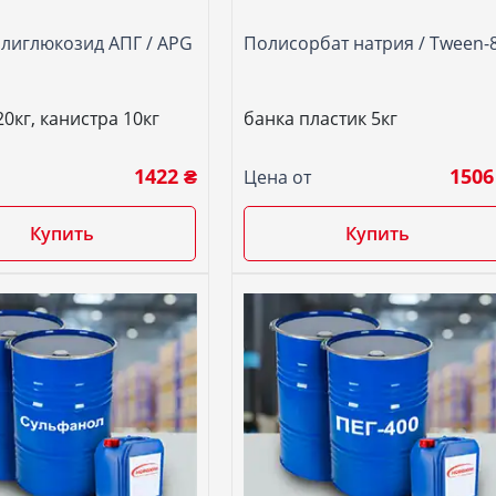
лиглюкозид АПГ / APG
Полисорбат натрия / Twееn-
0кг, канистра 10кг
банка пластик 5кг
1422 ₴
1506
Цена от
Купить
Купить