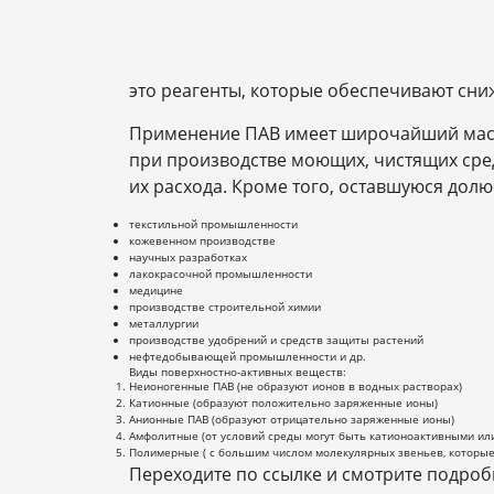
это реагенты, которые обеспечивают сн
Применение ПАВ имеет широчайший масшт
при производстве моющих, чистящих сред
их расхода. Кроме того, оставшуюся дол
текстильной промышленности
кожевенном производстве
научных разработках
лакокрасочной промышленности
медицине
производстве строительной химии
металлургии
производстве удобрений и средств защиты растений
нефтедобывающей промышленности и др.
Виды поверхностно-активных веществ:
Неионогенные ПАВ (не образуют ионов в водных растворах)
Катионные (образуют положительно заряженные ионы)
Анионные ПАВ (образуют отрицательно заряженные ионы)
Амфолитные (от условий среды могут быть катионоактивными ил
Полимерные ( с большим числом молекулярных звеньев, которые
Переходите по ссылке и смотрите подро