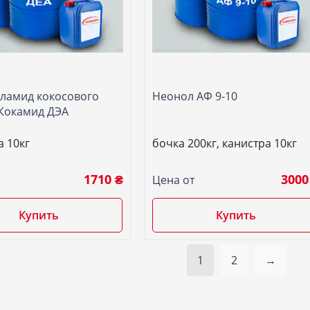
ламид кокосового
Неонол АФ 9-10
 Кокамид ДЭА
а 10кг
бочка 200кг, канистра 10кг
1710 ₴
3000
Цена от
Купить
Купить
1
2
→