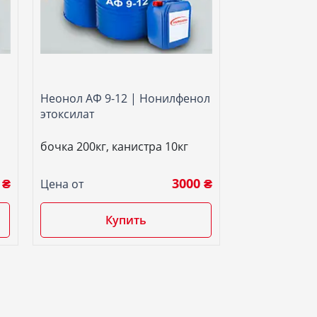
Неонол АФ 9-12 | Нонилфенол
этоксилат
бочка 200кг, канистра 10кг
 ₴
3000 ₴
Цена от
Купить