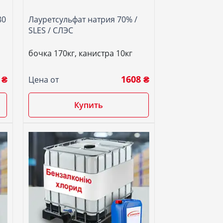
80
Лауретсульфат натрия 70% /
SLES / СЛЭС
бочка 170кг, канистра 10кг
 ₴
1608 ₴
Цена от
Купить