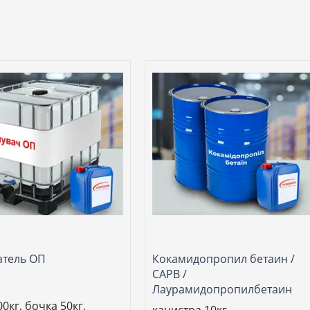
атель ОП
Кокамидопропил бетаин /
САРВ /
Лаурамидопропилбетаин
0кг, бочка 50кг,