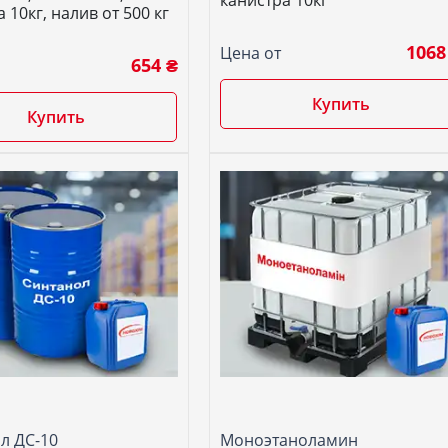
канистра 10кг
 10кг, налив от 500 кг
1068
Цена от
654 ₴
Купить
Купить
л ДС-10
Моноэтаноламин