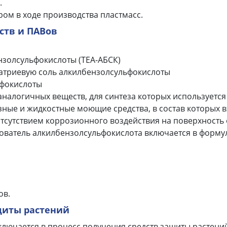
.
ром в ходе производства пластмасс.
ств и ПАВов
золсульфокислоты (ТЕА-АБСК)
триевую соль алкилбензолсульфокислоты
ьфокислоты
аналогичных веществ, для синтеза которых используется
ные и жидкостные моющие средства, в состав которых 
тсутствием коррозионного воздействия на поверхность
ователь алкилбензолсульфокислота включается в форму
ов.
щиты растений
ключается в процесс получения средств защиты растени