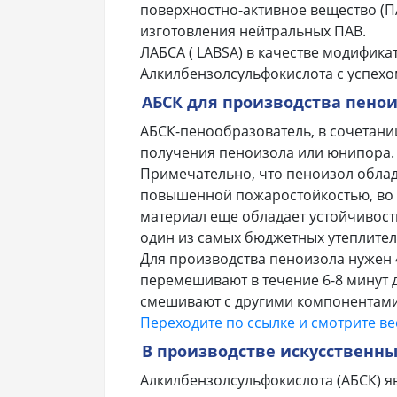
поверхностно-активное вещество (П
изготовления нейтральных ПАВ.
ЛАБСА ( LABSA) в качестве модифика
Алкилбензолсульфокислота с успехо
АБСК для
производства пено
АБСК-пенообразователь, в сочетани
получения пеноизола или юнипора.
Примечательно, что пеноизол обла
повышенной пожаростойкостью, во -в
материал еще обладает устойчивост
один из самых бюджетных утеплител
Для производства пеноизола нужен 4
перемешивают в течение 6-8 минут 
смешивают с другими компонентами
Переходите по ссылке и смотрите ве
В производстве искусственн
Алкилбензолсульфокислота (АБСК) я