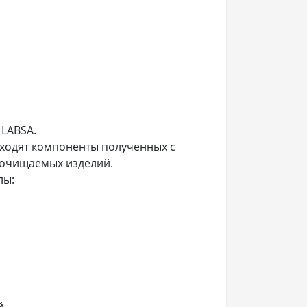
 LABSA.
входят компоненты полученных с
 очищаемых изделий.
лы:
й.