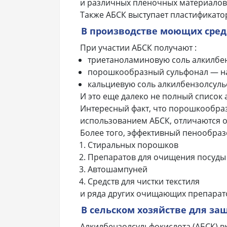
и различных пленочных материалов
Также АБСК выступает пластификато
В производстве моющих сред
При участии АБСК получают :
триетаноламиновую соль алкилбен
порошкообразный сульфонал — на
кальциевую соль алкилбензолсул
И это еще далеко не полный список 
Интересный факт, что порошкообраз
использованием АБСК, отличаются о
Более того, эффективный пенообраз
Стиральных порошков
Препаратов для очищения посуды
Автошампуней
Средств для чистки текстиля
и ряда других очищающих препарат
В сельском хозяйстве для за
Алкилбензолсульфокислота (АБСК) в