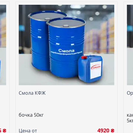
Смола КФЖ
Ор
бочка 50кг
ка
5к
6 ₴
4920 ₴
Цена от