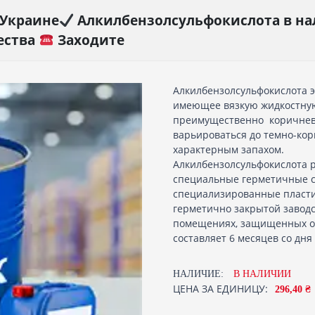
 Украине
Алкилбензолсульфокислота в нал
ества
Заходите
Алкилбензолсульфокислота 
имеющее вязкую жидкостную
преимущественно коричневы
варьироваться до темно-кори
характерным запахом.
Алкилбензолсульфокислота р
специальные герметичные 
специализированные пласти
герметично закрытой заводс
помещениях, защищенных от
составляет 6 месяцев со дня
НАЛИЧИЕ:
В НАЛИЧИИ
ЦЕНА ЗА ЕДИНИЦУ:
296,40 ₴