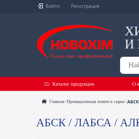
Войти
Регистрация
Х
И
Поиск
товаров
Каталог продукции
О 
АБСК
Главная
Промышленная химия и сырье
/
/
АБСК / ЛАБСА / 