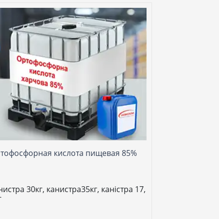
тофосфорная кислота пищевая 85%
нистра 30кг, канистра35кг, каністра 17,
г