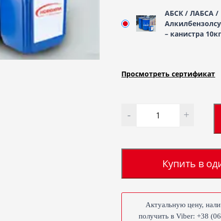
АБСК / ЛАБСА /
Алкилбензолс
– канистра 10к
Просмотреть сертификат
Количество
Купить в од
Актуальную цену, нали
получить в Viber: +38 (0