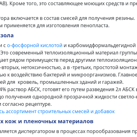
АВ). Кроме того, это составляющее моющих средств и п
тора включается в состав смесей для получения резины.
м применяется для изготовления пенопласта.
изола
и с
о-фосфорной кислотой
и карбомидформальдегидной с
 Это современный теплоизоляционный материал группы
дает рядом преимуществ перед другими теплоизоляцион
торых, нетоксичностью, а в -третьих, простотой монтажа
ью к воздействию бактерий и микроорганизмов. Главно
ей для кровель, промышленных зданий и гаражей.
% раствор АБСК, готовят его путем разведения 2л АБСК 
до получения однородной прозрачной жидкости светло-к
 согласно рецептуре.
сь ассортимент строительных смесей и добавок
ых кож и пленочных материалов
вляется диспергатором в процессах порообразования п