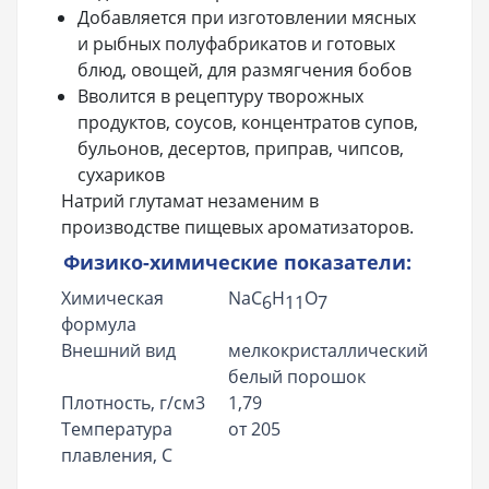
Добавляется при изготовлении мясных
и рыбных полуфабрикатов и готовых
блюд, овощей, для размягчения бобов
Вволится в рецептуру творожных
продуктов, соусов, концентратов супов,
бульонов, десертов, приправ, чипсов,
сухариков
Натрий глутамат незаменим в
производстве пищевых ароматизаторов.
Физико-химические показатели:
Химическая
NaC
H
O
6
11
7
формула
Внешний вид
мелкокристаллический
белый порошок
Плотность, г/см3
1,79
Температура
от 205
плавления, С