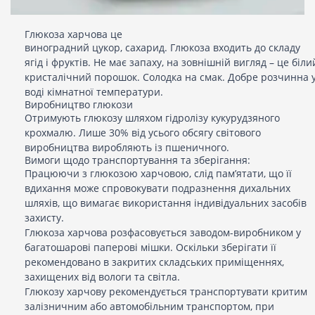
Глюкоза харчова це
виноградний цукор, сахарид. Глюкоза входить до складу
ягід і фруктів. Не має запаху, на зовнішній вигляд – це біли
кристалічний порошок. Солодка на смак. Добре розчинна 
воді кімнатної температури.
Виробництво глюкози
Отримують глюкозу шляхом гідролізу кукурудзяного
крохмалю. Лише 30% від усього обсягу світового
виробництва виробляють із пшеничного.
Вимоги щодо транспортування та зберігання:
Працюючи з глюкозою харчовою, слід пам’ятати, що її
вдихання може спровокувати подразнення дихальних
шляхів, що вимагає використання індивідуальних засобів
захисту.
Глюкоза харчова розфасовується заводом-виробником у
багатошарові паперові мішки. Оскільки зберігати її
рекомендовано в закритих складських приміщеннях,
захищених від вологи та світла.
Глюкозу харчову рекомендується транспортувати критим
залізничним або автомобільним транспортом, при