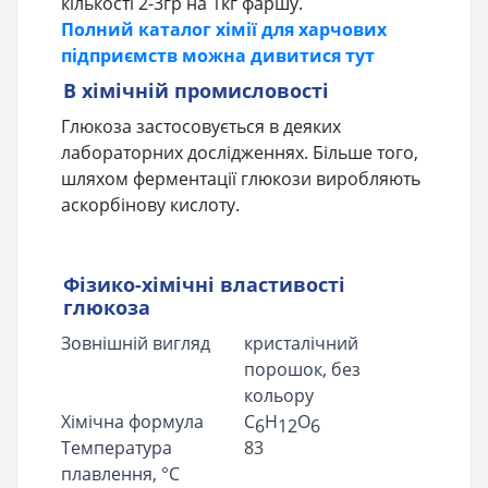
кількості 2-3гр на 1кг фаршу.
Полний каталог хімії для харчових
підприємств можна дивитися тут
В хімічній промисловості
Глюкоза застосовується в деяких
лабораторних дослідженнях. Більше того,
шляхом ферментації глюкози виробляють
аскорбінову кислоту.
Фізико-хімічні властивості
глюкоза
Зовнішній вигляд
кристалічний
порошок, без
кольору
Хімічна формула
C
H
O
6
12
6
Температура
83
плавлення, °С