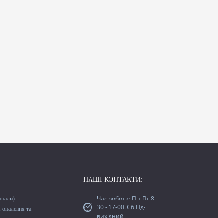
НАШІ КОНТАКТИ:
Час роботи: Пн-Пт 8-
анали)
30 - 17-00. Сб Нд-
м опалення та
вихідний