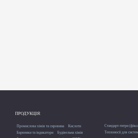
ПРОДУКЦІЯ:
Стандарт-титри (фікс
Промислова хімія та сировина
Кислоти
Теплоносії для систе
Барвники та індикатори
Будівельна хімія