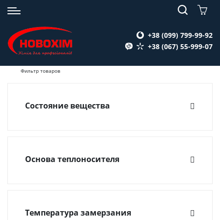
+38 (099) 799-99-92
+38 (067) 55-999-07
Фильтр товаров
Состояние вещества
Жидкость
Основа теплоносителя
Глицерин
(2)
Пропиленгликоль
(2)
Этиленгликоль
(4)
Температура замерзания