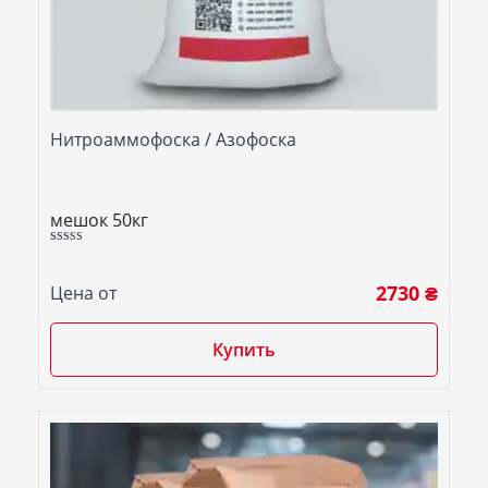
Нитроаммофоска / Азофоска
мешок 50кг
5.00
Оценка
из 5
2730 ₴
Цена от
Купить