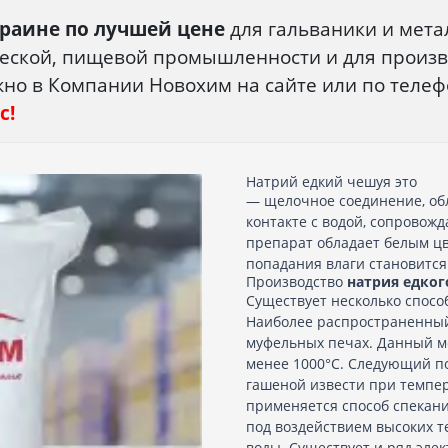
краине по лучшей цене
для гальваники и мета
ческой, пищевой промышленности и для произв
 в Компании Новохим на сайте или по телефон
с!
Натрий едкий чешуя это
— щелочное соединение, о
контакте с водой, сопровож
препарат обладает белым цв
попадания влаги становитс
Производство
натрия едко
Существует несколько спосо
Наиболее распространенный
муфельных печах. Данный м
менее 1000°С. Следующий по
гашеной извести при темпер
применяется способ спекан
под воздействием высоких 
воды. Существует и ряд эле