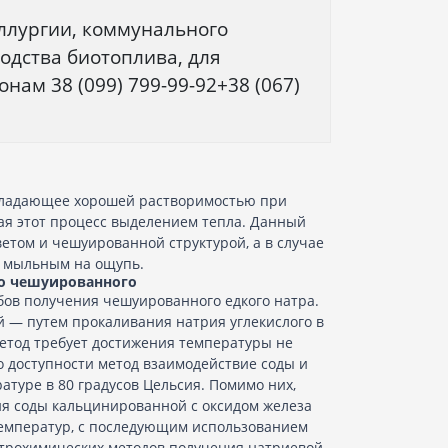
ллургии, коммунального
одства биотоплива, для
ам 38 (099) 799-99-92+38 (067)
бладающее хорошей растворимостью при
дая этот процесс выделением тепла. Данный
етом и чешуированной структурой, а в случае
я мыльным на ощупь.
го чешуированного
бов получения чешуированного едкого натра.
 — путем прокаливания натрия углекислого в
етод требует достижения температуры не
 доступности метод взаимодействие соды и
атуре в 80 градусов Цельсия. Помимо них,
ия соды кальцинированной с оксидом железа
температур, с последующим использованием
ктрохимических методов получения натриевой