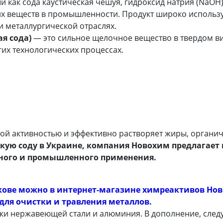
й как сода каустическая чешуя, гидроксид натрия (NaOH)
 веществ в промышленности. Продукт широко использует
и металлургической отраслях.
я сода)
— это сильное щелочное вещество в твердом ви
гих технологических процессах.
ой активностью и эффективно растворяет жиры, органич
скую соду в Украине, компания Новохим предлагает
ного и промышленного применения.
кове можно в интернет-магазине химреактивов Нов
для очистки и травления металлов.
ки нержавеющей стали и алюминия. В дополнение, следу