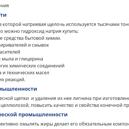
ения
ти
в которой натриевая щелочь используется тысячами тон
го можно гидроксид натрия купить:
 средства бытовой химии.
жиривателей и смывок
асителей
я мыла и глицерина
огих химических соединений
 и технических масел
их реакций.
омышленности
весной щепки и удаления из нее лигнина при изготовлени
 целлюлозой, повысить качество и свойства конечной п
ической промышленности
ективно омылять жиры делает его обязательным компон