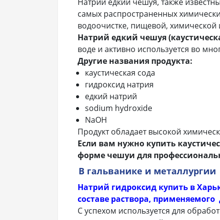
Натрий едкий чешуя, также известны
самых распространенных химических
водоочистке, пищевой, химической 
Натрий едкий чешуя (каустическа
воде и активно используется во мно
Другие названия продукта:
каустическая сода
гидроксид натрия
едкий натрий
sodium hydroxide
NaOH
Продукт обладает высокой химическ
Если вам нужно купить каустиче
форме чешуи для профессиональ
В
гальванике и металлургии
Натрий гидроксид купить в Харь
составе раствора, применяемого 
С успехом используется для обработ