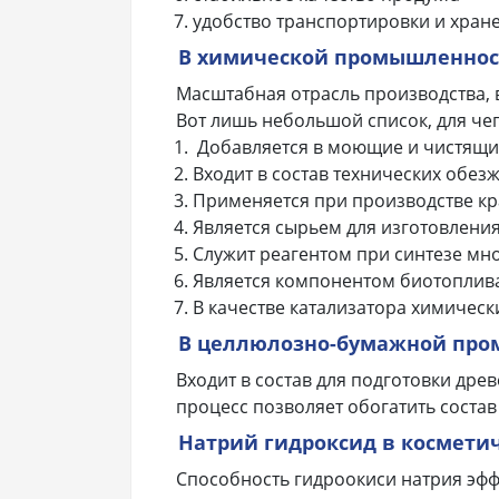
удобство транспортировки и хран
В химической промышленнос
Масштабная отрасль производства, 
Вот лишь небольшой список, для че
Добавляется в моющие и чистящие
Входит в состав технических обез
Применяется при производстве кр
Является сырьем для изготовлени
Служит реагентом при синтезе мн
Является компонентом биотоплива
В качестве катализатора химическ
В целлюлозно-бумажной пр
Входит в состав для подготовки дре
процесс позволяет обогатить состав
Натрий гидроксид в космет
Способность гидроокиси натрия эфф