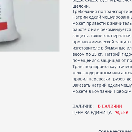
щелочи.
Требования по транспортир
Натрий едкий чешуированны
может привести к значитель
работе с ним рекомендуется
защиты, такие как перчатки
противохимической защиты. 
изготовителе в бумажные и
весом по 25 кг. Натрий гидр
помещениях, защищая от по
Транспортировка каустичес
железнодорожным или авто
правил перевозки грузов, д
Заказать натрий едкий чеш
можете в компании Новохим 
НАЛИЧИЕ:
В НАЛИЧИИ
ЦЕНА ЗА ЕДИНИЦУ:
70,20 ₴
Сода каустичес