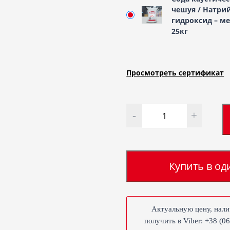
чешуя / Натри
гидроксид – м
25кг
Просмотреть сертификат
Количество
Купить в од
Актуальную цену, нали
получить в Viber: +38 (0