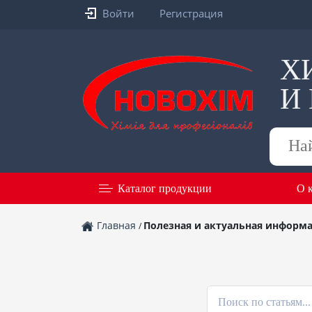
Войти
Регистрация
Х
И
Поиск
товаров
Каталог продукции
О 
Главная
Полезная и актуальная информа
/