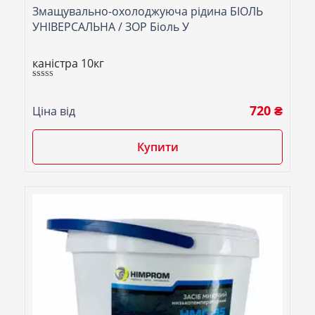
Змащувально-охолоджуюча рідина БІОЛЬ
УНІВЕРСАЛЬНА / ЗОР Біоль У
каністра 10кг
Оцінено в
5.00
з 5
720 ₴
Ціна від
Купити