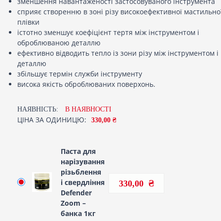
зменшення навантаженості застосовуваного інструмента
сприяє створенню в зоні різу високоефективної мастильно
плівки
істотно зменшує коефіцієнт тертя між інструментом і
оброблюваною деталлю
ефективно відводить тепло із зони різу між інструментом і
деталлю
збільшує термін служби інструменту
висока якість оброблюваних поверхонь.
НАЯВНІСТЬ:
В НАЯВНОСТI
ЦІНА ЗА ОДИНИЦЮ:
330,00 ₴
Паста для
нарізування
різьблення
і свердління
330,00
Defender
Zoom –
банка 1кг