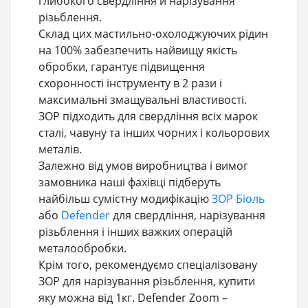
глибокого свердління й нарізування
різьблення.
Склад цих мастильно-охолоджуючих рідин
на 100% забезпечить найвищу якість
обробки, гарантує підвищення
схоронності інструменту в 2 рази і
максимальні змащувальні властивості.
ЗОР підходить для свердління всіх марок
сталі, чавуну та інших чорних і кольорових
металів.
Залежно від умов виробництва і вимог
замовника наші фахівці підберуть
найбільш сумістну модифікацію
ЗОР Біоль
або
Defender
для свердління, нарізування
різьблення і інших важких операцій
металообробки.
Крім того, рекомендуємо спеціалізовану
ЗОР для нарізування різьблення, купити
яку можна від 1кг. Defender Zoom –