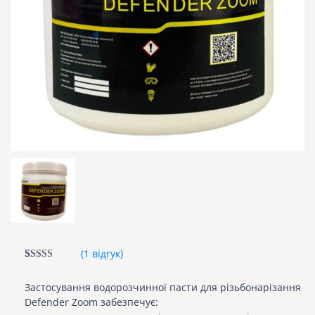
(
1
відгук)
Рейтинг
1
5.00
з 5 на
Застосування водорозчинної пасти для різьбонарізання
основі
опитування
Defender Zoom забезпечує:
покупця