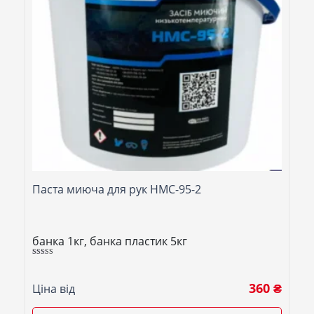
Паста миюча для рук НМС-95-2
банка 1кг, банка пластик 5кг
Оцінено в
5.00
з 5
360 ₴
Ціна від