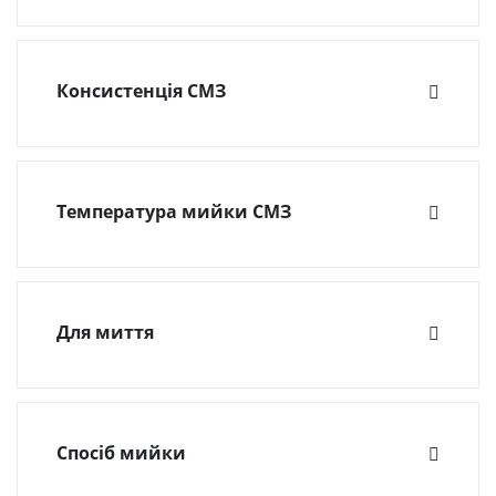
підприємства промисловості
(1)
станції техобслуговування
(1)
Консистенція СМЗ
паста
(1)
Температура мийки СМЗ
від 5˚С до 90˚С
(1)
Для миття
рук
(1)
Спосіб мийки