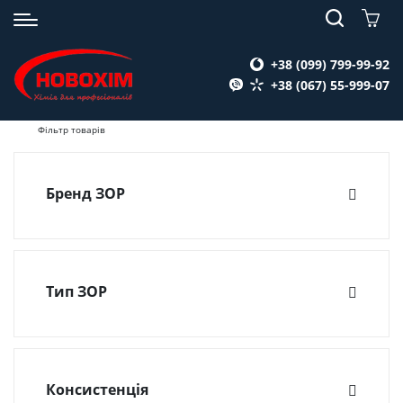
+38 (099) 799-99-92
+38 (067) 55-999-07
Фільтр товарів
Бренд ЗОР
Defender
(7)
Біоль
(7)
ТУВ-95
(1)
Тип ЗОР
Масляна водозмішуюча
(2)
Масляна мор готова до застосування
(5)
Напівсинтетична водозмішуюча
(3)
Консистенція