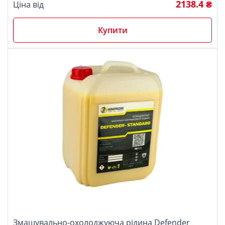
2138.4 ₴
Ціна від
Купити
Змащувально-охолоджуюча рідина Defender