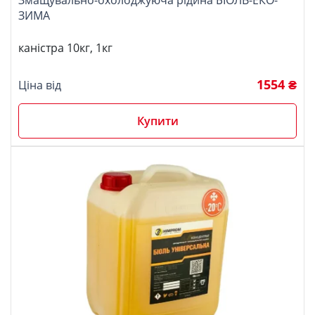
Змащувально-охолоджуюча рідина БІОЛЬ-ЕКО-
ЗИМА
каністра 10кг, 1кг
1554 ₴
Ціна від
Купити