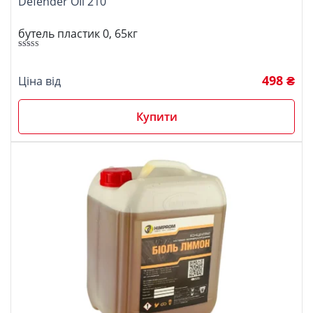
Defender OIl 210
бутель пластик 0, 65кг
Оцінено в
5.00
з 5
498 ₴
Ціна від
Купити