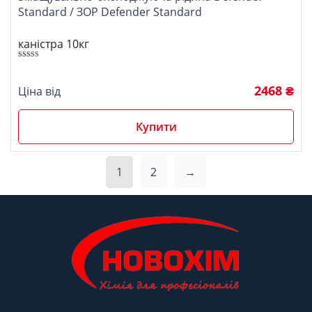
Standard / ЗОР Defender Standard
каністра 10кг
Оцінено в
5.00
з 5
2468 ₴
Ціна від
Купити
1
2
→