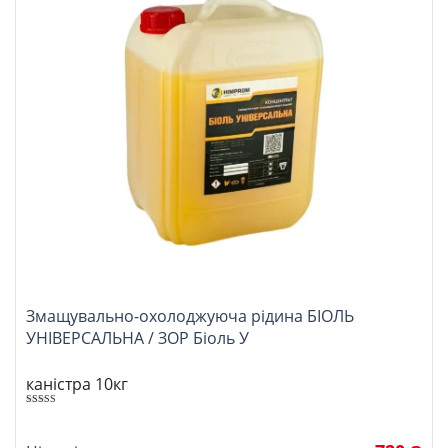
Змащувально-охолоджуюча рідина БІОЛЬ
УНІВЕРСАЛЬНА / ЗОР Біоль У
каністра 10кг
Оцінено в
5.00
з 5