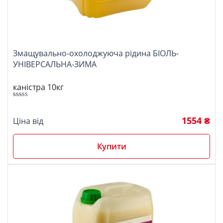
Змащувально-охолоджуюча рідина БІОЛЬ-
УНІВЕРСАЛЬНА-ЗИМА
каністра 10кг
Оцінено в
5.00
з 5
1554 ₴
Ціна від
Купити