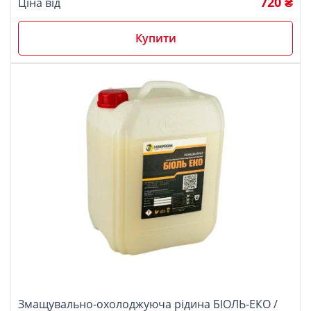
720 ₴
Ціна від
Купити
Змащувально-охолоджуюча рідина БІОЛЬ-ЕКО /