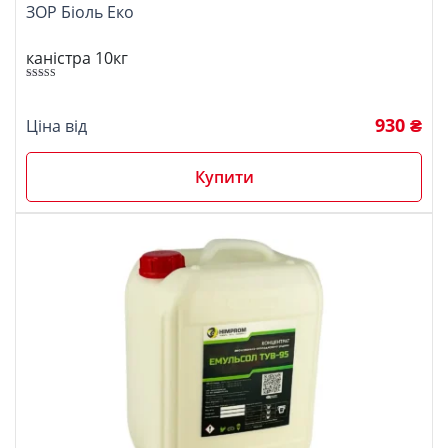
ЗОР Біоль Еко
каністра 10кг
Оцінено в
5.00
з 5
930 ₴
Ціна від
Купити