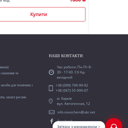
Купити
НАШІ КОНТАКТИ:
Час роботи: Пн-Пт 8-
анали)
30 - 17-00. Сб Нд-
м опалення та
вихідний
+38 (099) 799-99-92
засоби для технічних і
+38 (067) 55-999-07
ти, захист рослин
м. Харків
вул. Автогенная, 12
info.novochem@ukr.net
Facebook
×
Зв'язок з менеджером