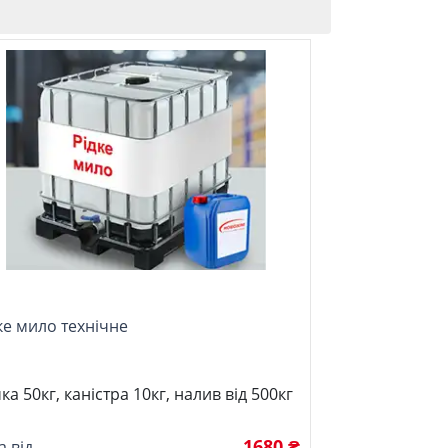
ке мило технічне
ка 50кг, каністра 10кг, налив від 500кг
1680 ₴
а від