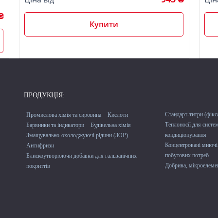
₴
Купити
ПРОДУКЦІЯ:
Стандарт-титри (фікс
Промислова хімія та сировина
Кислоти
Теплоносії для систе
Барвники та індикатори
Будівельна хімія
кондиціонування
Змащувально-охолоджуючі рідини (ЗОР)
Концентровані миючі 
Антифризи
побутових потреб
Блискоутворюючи добавки для гальванічних
Добрива, мікроелемен
покриттів