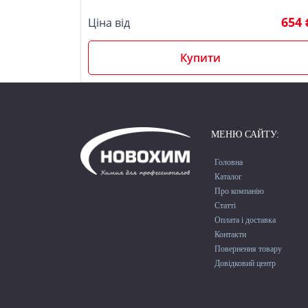
5.00
з 5
654 
Ціна від
Купити
МЕНЮ САЙТУ:
Головна
Каталог
Про компанію
Cтатті
Оплата і доставка
Контакти
Повернення товару
Довідковий центр