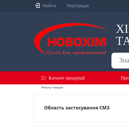
Увійти
Реєстрація
Х
Т
Пошук
товарів
Каталог продукції
Про
Фільтр товарів
Область застосування СМЗ
міжопераційна мийка
(1)