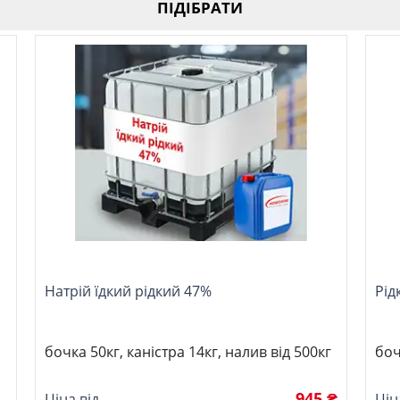
ПІДІБРАТИ
Натрій їдкий рідкий 47%
Рід
бочка 50кг, каністра 14кг, налив від 500кг
боч
945 ₴
Ціна від
Цін