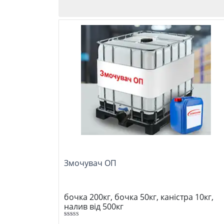
Змочувач ОП
бочка 200кг, бочка 50кг, каністра 10кг,
налив від 500кг
Оцінено в