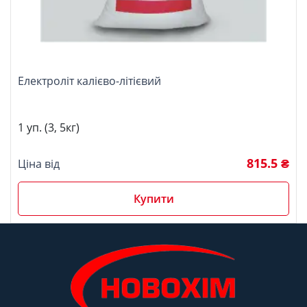
Електроліт калієво-літієвий
1 уп. (3, 5кг)
815.5 ₴
Ціна від
Купити