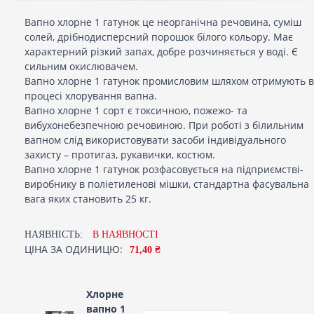
Вапно хлорне 1 гатунок це неорганічна речовина, суміш
солей, дрібнодисперсний порошок білого кольору. Має
характерний різкий запах, добре розчиняється у воді. Є
сильним окислювачем.
Вапно хлорне 1 гатунок промисловим шляхом отримують в
процесі хлорування вапна.
Вапно хлорне 1 сорт є токсичною, пожежо- та
вибухонебезпечною речовиною. При роботі з білильним
вапном слід використовувати засоби індивідуального
захисту – протигаз, рукавички, костюм.
Вапно хлорне 1 гатунок розфасовується на підприємстві-
виробнику в поліетиленові мішки, стандартна фасувальна
вага яких становить 25 кг.
НАЯВНІСТЬ:
В НАЯВНОСТI
ЦІНА ЗА ОДИНИЦЮ:
71,40 ₴
Хлорне
вапно 1