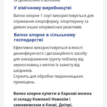
та целюлозного волокна.
У хімічному виробництві
Вапно хлорне 1 сорт використовується для
отримання хлороформу, хлорпікрину та
деяких інших хлорвмісних реактивів.
Вапно хлорне в сільському
господарстві
Ефективно використовується в якості
дезинфікуючого і дегазаційного засобу
для знезараження грунту поблизу від
зерносховищ з метою їх захисту від
шкідників.
Служить для обробки тваринницьких
приміщень.
Вапно хлорне купити в Харкові можна
зі складу Компанії Новохім і
самовивозом в Києві, Дніпрі,