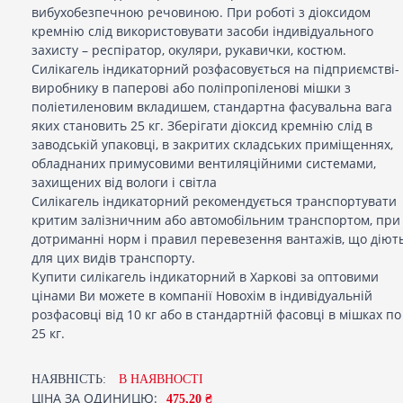
вибухобезпечною речовиною. При роботі з діоксидом
кремнію слід використовувати засоби індивідуального
захисту – респіратор, окуляри, рукавички, костюм.
Силікагель індикаторний розфасовується на підприємстві-
виробнику в паперові або поліпропіленові мішки з
поліетиленовим вкладишем, стандартна фасувальна вага
яких становить 25 кг. Зберігати діоксид кремнію слід в
заводській упаковці, в закритих складських приміщеннях,
обладнаних примусовими вентиляційними системами,
захищених від вологи і світла
Силікагель індикаторний рекомендується транспортувати
критим залізничним або автомобільним транспортом, при
дотриманні норм і правил перевезення вантажів, що діют
для цих видів транспорту.
Купити силікагель індикаторний в Харкові за оптовими
цінами Ви можете в компанії Новохім в індивідуальній
розфасовці від 10 кг або в стандартній фасовці в мішках по
25 кг.
НАЯВНІСТЬ:
В НАЯВНОСТI
ЦІНА ЗА ОДИНИЦЮ:
475,20 ₴