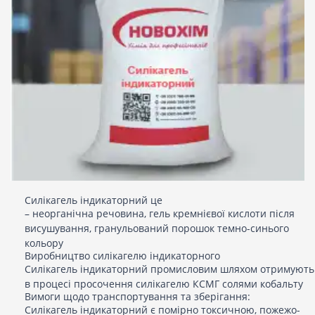
Силікагель індикаторний це
– неорганічна речовина, гель кремнієвої кислоти після
висушування, гранульований порошок темно-синього
кольору
Виробництво силікагелю індикаторного
Силікагель індикаторний промисловим шляхом отримують
в процесі просочення силікагелю КСМГ солями кобальту
Вимоги щодо транспортування та зберігання:
Силікагель індикаторний є помірно токсичною, пожежо-