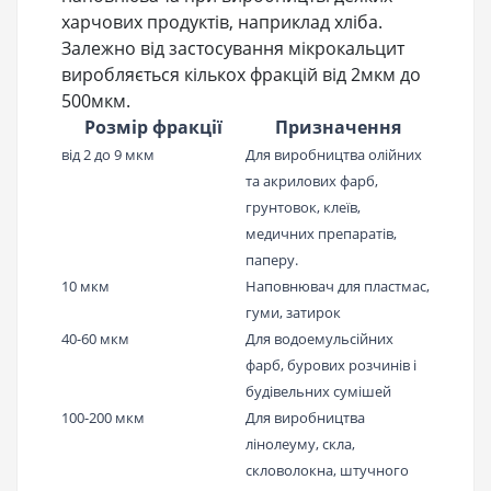
харчових продуктів, наприклад хліба.
Залежно від застосування мікрокальцит
виробляється кількох фракцій від 2мкм до
500мкм.
Розмір фракції
Призначення
від 2 до 9 мкм
Для виробництва олійних
та акрилових фарб,
грунтовок, клеїв,
медичних препаратів,
паперу.
10 мкм
Наповнювач для пластмас,
гуми, затирок
40-60 мкм
Для водоемульсійних
фарб, бурових розчинів і
будівельних сумішей
100-200 мкм
Для виробництва
лінолеуму, скла,
скловолокна, штучного