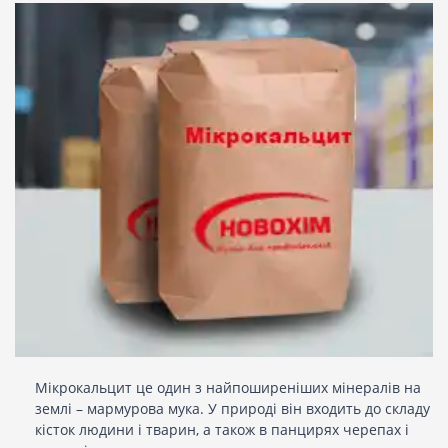
Мікрокальцит це один з найпоширеніших мінералів на
землі – мармурова мука. У природі він входить до складу
кісток людини і тварин, а також в панцирях черепах і