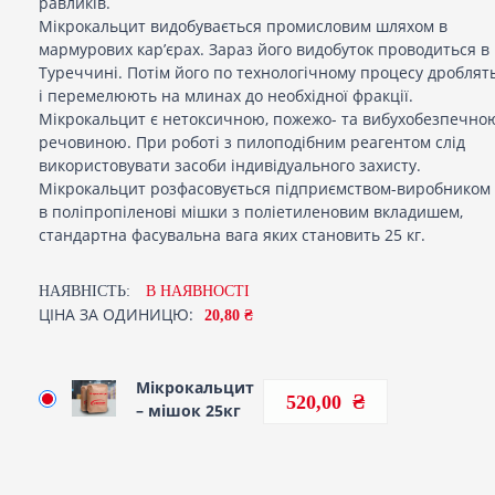
равликів.
Мікрокальцит видобувається промисловим шляхом в
мармурових кар’єрах. Зараз його видобуток проводиться в
Туреччині. Потім його по технологічному процесу дроблят
і перемелюють на млинах до необхідної фракції.
Мікрокальцит є нетоксичною, пожежо- та вибухобезпечно
речовиною. При роботі з пилоподібним реагентом слід
використовувати засоби індивідуального захисту.
Мікрокальцит розфасовується підприємством-виробником
в поліпропіленові мішки з поліетиленовим вкладишем,
стандартна фасувальна вага яких становить 25 кг.
НАЯВНІСТЬ:
В НАЯВНОСТI
ЦІНА ЗА ОДИНИЦЮ:
20,80 ₴
Мікрокальцит
520,00
– мішок 25кг