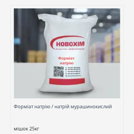
Форміат натрію / натрій мурашинокислий
мішок 25кг