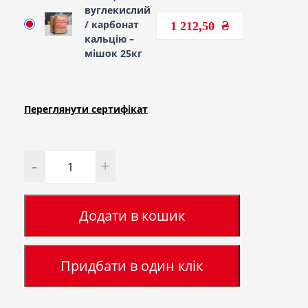
вуглекислий
/ карбонат
1 212,50
кальцію –
мішок 25кг
Переглянути сертифiкат
Кількість
Додати в кошик
Придбати в один клік