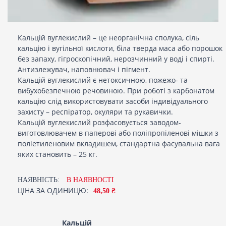
Кальцій вуглекислий – це неорганічна сполука, сіль
кальцію і вугільної кислоти, біла тверда маса або порошок
без запаху, гігроскопічний, нерозчинний у воді і спирті.
Антизлежувач, наповнювач і пігмент.
Кальцій вуглекислий є нетоксичною, пожежо- та
вибухобезпечною речовиною. При роботі з карбонатом
кальцію слід використовувати засоби індивідуального
захисту – респіратор, окуляри та рукавички.
Кальцій вуглекислий розфасовується заводом-
виготовлювачем в паперові або поліпропіленові мішки з
поліетиленовим вкладишем, стандартна фасувальна вага
яких становить – 25 кг.
НАЯВНІСТЬ:
В НАЯВНОСТI
ЦІНА ЗА ОДИНИЦЮ:
48,50 ₴
Кальцій