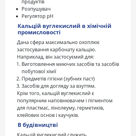
продуктів
Розпушувач
Регулятор рН
Кальцій вуглекислий в хімічній
промисловості
Дана сфера максимально охоплює
застосування карбонату кальцію.
Наприклад, він застосуємий для:
Виготовлення миючих засобів та засобів
побутової хімії
Предметів гігієни (зубних паст)
Засобів для догляду за взуттям.
Крім того, кальцій вуглекислий є
популярним наповнювачем і пігментом
для пластмас, лінолеуму, герметиків,
клейових основ і каучуків.
В будівництві
Кальцій вуглекислий служить