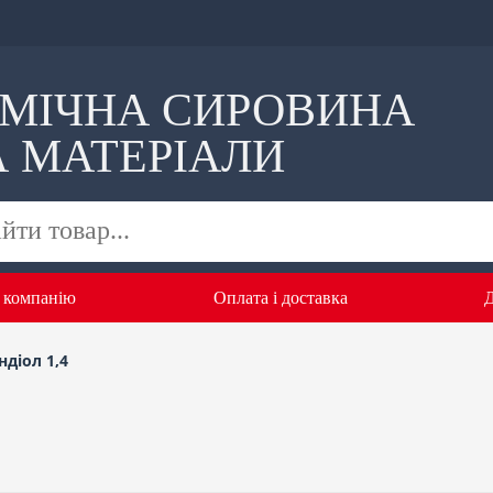
ІМІЧНА СИРОВИНА
А МАТЕРІАЛИ
 компанію
Оплата i доставка
Д
ндіол 1,4