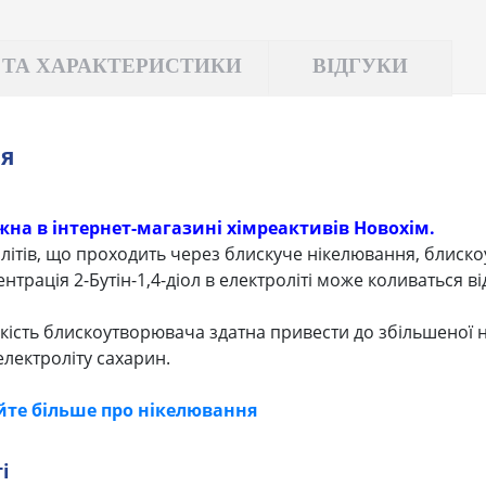
 ТА ХАРАКТЕРИСТИКИ
ВІДГУКИ
ня
ожна в інтернет-магазині хімреактивів Новохім.
олітів, що проходить через блискуче нікелювання, блис
трація 2-Бутін-1,4-діол в електроліті може коливаться від 0
ькість блискоутворювача здатна привести до збільшеної 
електроліту сахарин.
йте більше про нікелювання
і