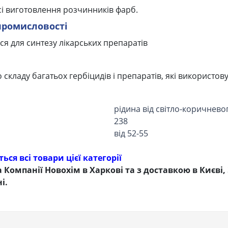
есі виготовлення розчинників фарб.
промисловості
ся для синтезу лікарських препаратів
 складу багатьох гербіцидів і препаратів, які використов
рідина від світло-коричнев
238
від 52-55
ся всі товари цієї категорії
Компанії Новохім в Харкові та з доставкою в Києві, 
і.