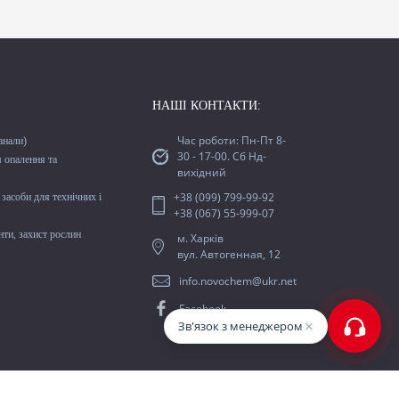
НАШІ КОНТАКТИ:
Час роботи: Пн-Пт 8-
анали)
30 - 17-00. Сб Нд-
м опалення та
вихідний
+38 (099) 799-99-92
засоби для технічних і
+38 (067) 55-999-07
ти, захист рослин
м. Харків
вул. Автогенная, 12
info.novochem@ukr.net
Facebook
×
Зв'язок з менеджером