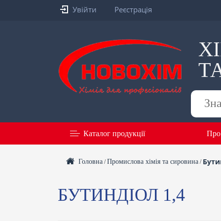
Увійти
Реєстрація
Х
Т
Пошук
товарів
Каталог продукції
Про
Бути
Головна
Промислова хімія та сировина
/
/
БУТИНДІОЛ 1,4