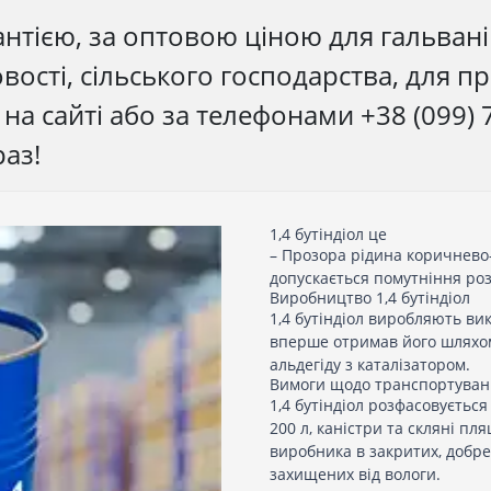
антією, за оптовою ціною для гальвані
ості, сільського господарства, для 
а сайті або за телефонами +38 (099) 79
раз!
1,4 бутіндіол це
– Прозора рідина коричнево-
допускається помутніння роз
Виробництво 1,4 бутіндіол
1,4 бутіндіол виробляють ви
вперше отримав його шляхом
альдегіду з каталізатором.
Вимоги щодо транспортуванн
1,4 бутіндіол розфасовуєтьс
200 л, каністри та скляні пля
виробника в закритих, добр
захищених від вологи.