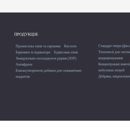
ПРОДУКЦІЯ:
Стандарт-титри (фікс
Промислова хімія та сировина
Кислоти
Теплоносії для систе
Барвники та індикатори
Будівельна хімія
кондиціонування
Змащувально-охолоджуючі рідини (ЗОР)
Концентровані миючі 
Антифризи
побутових потреб
Блискоутворюючи добавки для гальванічних
Добрива, мікроелемен
покриттів
© «НОВОХИМ» Хімія для професіоналів. 2002-2026.