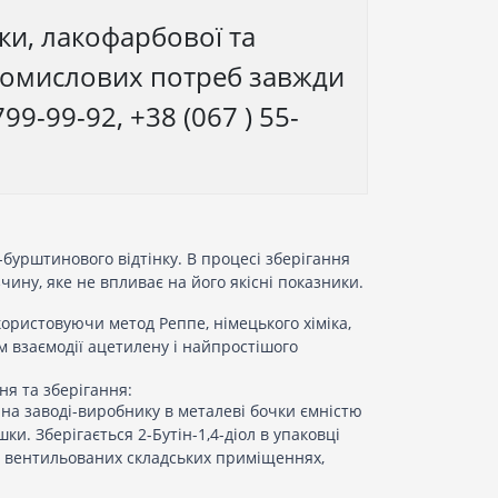
ки, лакофарбової та
промислових потреб завжди
9-99-92, +38 (067 ) 55-
бурштинового відтінку. В процесі зберігання
чину, яке не впливає на його якісні показники.
користовуючи метод Реппе, німецького хіміка,
 взаємодії ацетилену і найпростішого
я та зберігання:
я на заводі-виробнику в металеві бочки ємністю
шки. Зберігається 2-Бутін-1,4-діол в упаковці
е вентильованих складських приміщеннях,