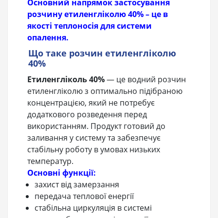
Основний напрямок застосування
розчину етиленгліколю 40% – це в
якості теплоносія для системи
опалення.
Що таке розчин етиленгліколю
40%
Етиленгліколь 40%
— це водний розчин
етиленгліколю з оптимально підібраною
концентрацією, який не потребує
додаткового розведення перед
використанням. Продукт готовий до
заливання у систему та забезпечує
стабільну роботу в умовах низьких
температур.
Основні функції:
захист від замерзання
передача теплової енергії
стабільна циркуляція в системі