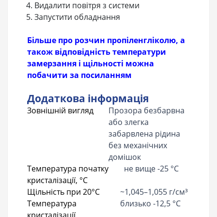
Видалити повітря з системи
Запустити обладнання
Більше про розчин пропіленгліколю, а
також відповідність температури
замерзання і щільності можна
побачити за посиланням
Додаткова інформація
Зовнішній вигляд
Прозора безбарвна
або злегка
забарвлена рідина
без механічних
домішок
Температура початку
не вище -25 °С
кристалізації, °С
Щільність при 20°С
~1,045–1,055 г/см³
Температура
близько -12,5 °С
кристалізації