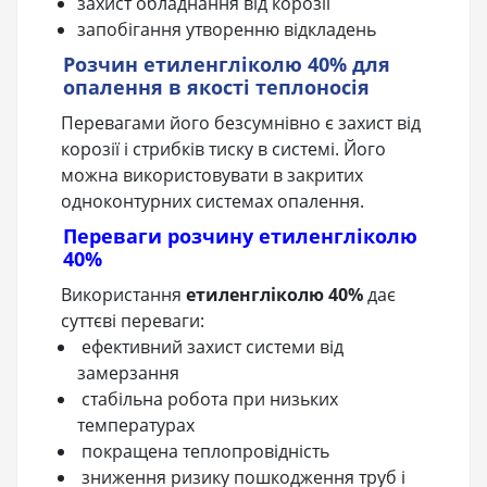
захист обладнання від корозії
запобігання утворенню відкладень
Розчин етиленгліколю 40% для
опалення в якості теплоносія
Перевагами його безсумнівно є захист від
корозії і стрибків тиску в системі. Його
можна використовувати в закритих
одноконтурних системах опалення.
Переваги розчину етиленгліколю
40%
Використання
етиленгліколю 40%
дає
суттєві переваги:
ефективний захист системи від
замерзання
стабільна робота при низьких
температурах
покращена теплопровідність
зниження ризику пошкодження труб і