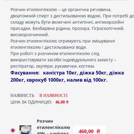
Розчин етиленгліколю – це органічна речовина,
двоатомний спирт з дистильованою водою. При потребі д
складу можуть бути включені антипінні, антикорозійні
присадки. Безбарвна рідина, прозора. Гігроскопічний,
високорозчинний.
Розчин етиленгліколю отримують при змішуванні
етиленгліколю і дистильованої води.
При роботі з розчином етиленгліколю слід
використовувати засоби індивідуального захисту –
респіратор, окуляри, рукавички, костюм.
Фасування: каністра 10кг, діжка 50кг, діжка
200кг, єврокуб 1000кг, налив від 100кг.
НАЯВНІСТЬ:
В НАЯВНОСТI
ЦІНА ЗА ОДИНИЦЮ:
46,00 ₴
Розчин
етиленгліколю
460,00
40% – каністра