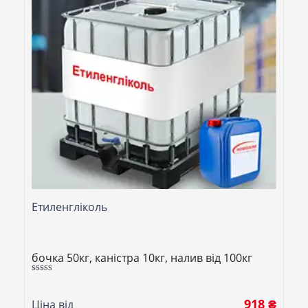
Етиленгліколь
бочка 50кг, каністра 10кг, налив від 100кг
Оцінено в
5.00
з 5
918 ₴
Ціна від