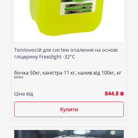
Теплоносій для систем опалення на основі
гліцерину Freezlight -32°C
бочка 50кг, каністра 11 кг, налив від 100кг, кг
Оцінено в
5.00
з 5
844.8 ₴
Ціна від
Купити